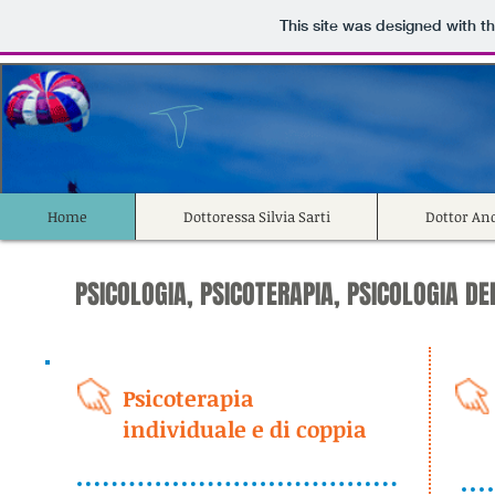
This site was designed with t
Home
Dottoressa Silvia Sarti
Dottor An
PSICOLOGIA, PSICOTERAPIA, PSICOLOGIA D
Psicoterapia
individuale e di coppia