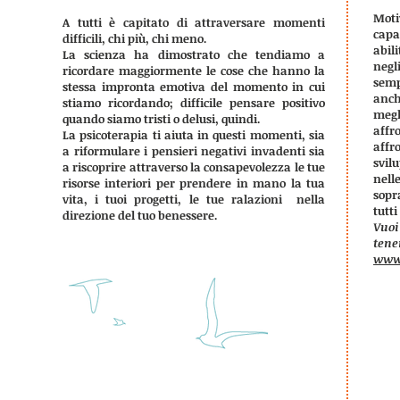
Moti
A tutti è capitato di attraversare momenti
capa
difficili, chi più, chi meno.
abil
La scienza ha dimostrato che tendiamo a
negl
ricordare maggiormente le cose che hanno la
semp
stessa impronta emotiva del momento in cui
anch
stiamo ricordando; difficile pensare positivo
megl
quando siamo tristi o delusi, quindi.
affr
La psicoterapia ti aiuta in questi momenti, sia
affr
a riformulare i pensieri negativi invadenti sia
svil
a riscoprire attraverso la consapevolezza le tue
nell
risorse interiori per prendere in mano la tua
sopr
vita, i tuoi progetti, le tue ralazioni nella
tutti
direzione del tuo benessere.
Vuo
tene
www.