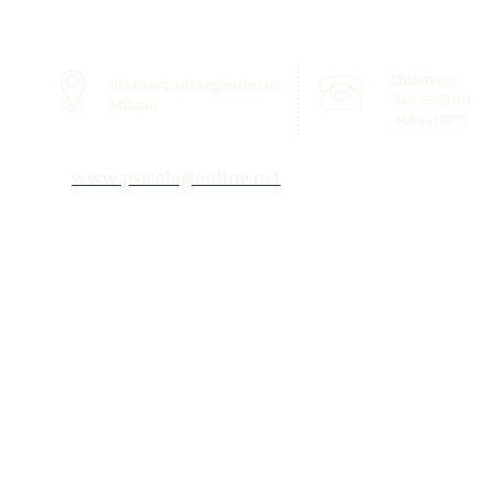
Chiamaci:
via Giovanni Segantini 69
349-5205103
Milano
348 4418975
www.psicologionline.net